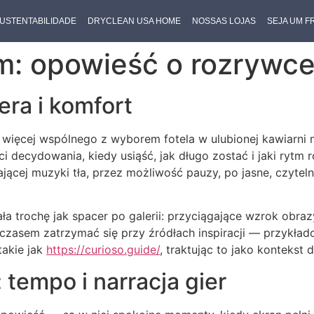
USTENTABILIDADE
DRYCLEAN USA HOME
NOSSAS LOJAS
SEJA UM 
m: opowieść o rozrywce
era i komfort
 więcej wspólnego z wyborem fotela w ulubionej kawiarni n
 decydowania, kiedy usiąść, jak długo zostać i jaki rytm 
ej muzyki tła, przez możliwość pauzy, po jasne, czytelne 
ła trochę jak spacer po galerii: przyciągające wzrok obraz
zasem zatrzymać się przy źródłach inspiracji — przykładow
takie jak
https://curioso.guide/
, traktując to jako kontekst
tempo i narracja gier