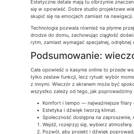
Estetyczne detale mają tu olbrzymie znaczeni
się w opowieść. Dobre studio projektowe wie,
skupić się na emocjach zamiast na nawigacji.
Technologia pozwala również na płynne prze
drodze do domu, zachowując ciągłość doświad
rytm, zamiast wymagać specjalnej, odrębnej
Podsumowanie: wieczó
Cała opowieść o kasynie online to przede wsz
tylko zestaw funkcji, lecz rytuał: wybór mom
z innymi. Wieczór z ekranem może być spok
wszystko zależy od tego, jak poprowadzimy 
Komfort i tempo — najważniejsze filary
Estetyka i dźwięk tworzą klimat.
Społeczność dostępna na zaproszenie, ni
Wejdź, rozejrzyj się, wybierz atmosferę.
Pozwól, aby projekt i dźwięk poprowadz