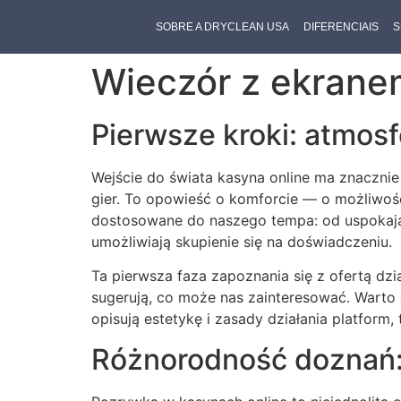
SOBRE A DRYCLEAN USA
DIFERENCIAIS
S
Wieczór z ekrane
Pierwsze kroki: atmosf
Wejście do świata kasyna online ma znacznie
gier. To opowieść o komforcie — o możliwości
dostosowane do naszego tempa: od uspokajając
umożliwiają skupienie się na doświadczeniu.
Ta pierwsza faza zapoznania się z ofertą dzia
sugerują, co może nas zainteresować. Warto c
opisują estetykę i zasady działania platform, 
Różnorodność doznań: 