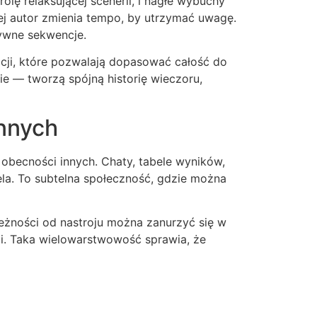
lę relaksującej scenerii, i nagłe wybuchy
rej autor zmienia tempo, by utrzymać uwagę.
sywne sekwencje.
acji, które pozwalają dopasować całość do
e — tworzą spójną historię wieczoru,
innych
obecności innych. Chaty, tabele wyników,
tela. To subtelna społeczność, gdzie można
eżności od nastroju można zanurzyć się w
ami. Taka wielowarstwowość sprawia, że