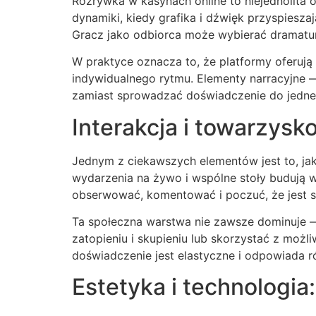
Rozrywka w kasynach online to niejednolita o
dynamiki, kiedy grafika i dźwięk przyspiesza
Gracz jako odbiorca może wybierać dramaturg
W praktyce oznacza to, że platformy oferują
indywidualnego rytmu. Elementy narracyjne 
zamiast sprowadzać doświadczenie do jedne
Interakcja i towarzysk
Jednym z ciekawszych elementów jest to, ja
wydarzenia na żywo i wspólne stoły budują wr
obserwować, komentować i poczuć, że jest si
Ta społeczna warstwa nie zawsze dominuje — 
zatopieniu i skupieniu lub skorzystać z możl
doświadczenie jest elastyczne i odpowiada
Estetyka i technologia: