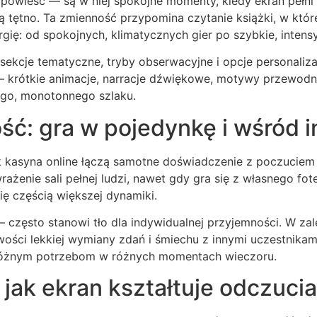
powieść — są w niej spokojne momenty, kiedy ekran pełni ro
ją tętno. Ta zmienność przypomina czytanie książki, w któ
ię: od spokojnych, klimatycznych gier po szybkie, inten
 sekcje tematyczne, tryby obserwacyjne i opcje personaliz
— krótkie animacje, narracje dźwiękowe, motywy przewodni
go, monotonnego szlaku.
ość: gra w pojedynkę i wśród 
k kasyna online łączą samotne doświadczenie z poczuciem 
ażenie sali pełnej ludzi, nawet gdy gra się z własnego fo
ę częścią większej dynamiki.
często stanowi tło dla indywidualnej przyjemności. W zal
iwości lekkiej wymiany zdań i śmiechu z innymi uczestnik
 różnym potrzebom w różnych momentach wieczoru.
 jak ekran kształtuje odczucia