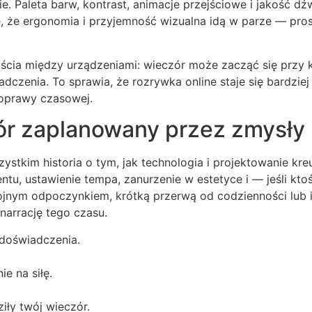
e. Paleta barw, kontrast, animacje przejściowe i jakość d
 że ergonomia i przyjemność wizualna idą w parze — prosty
jścia między urządzeniami: wieczór może zacząć się przy 
czenia. To sprawia, że rozrywka online staje się bardzie
 oprawy czasowej.
r zaplanowany przez zmysły
ystkim historia o tym, jak technologia i projektowanie kr
entu, ustawienie tempa, zanurzenie w estetyce i — jeśli k
ojnym odpoczynkiem, krótką przerwą od codzienności lub 
narrację tego czasu.
 doświadczenia.
e na siłę.
iły twój wieczór.