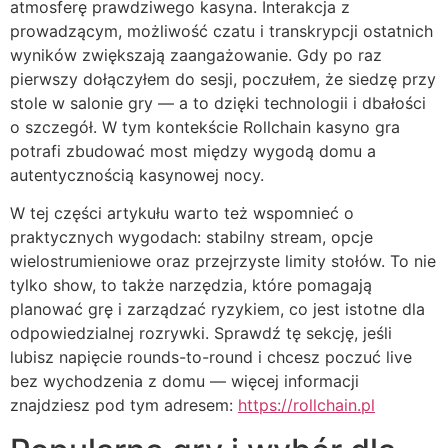
atmosferę prawdziwego kasyna. Interakcja z
prowadzącym, możliwość czatu i transkrypcji ostatnich
wyników zwiększają zaangażowanie. Gdy po raz
pierwszy dołączyłem do sesji, poczułem, że siedzę przy
stole w salonie gry — a to dzięki technologii i dbałości
o szczegół. W tym kontekście Rollchain kasyno gra
potrafi zbudować most między wygodą domu a
autentycznością kasynowej nocy.
W tej części artykułu warto też wspomnieć o
praktycznych wygodach: stabilny stream, opcje
wielostrumieniowe oraz przejrzyste limity stołów. To nie
tylko show, to także narzędzia, które pomagają
planować grę i zarządzać ryzykiem, co jest istotne dla
odpowiedzialnej rozrywki. Sprawdź tę sekcję, jeśli
lubisz napięcie rounds-to-round i chcesz poczuć live
bez wychodzenia z domu — więcej informacji
znajdziesz pod tym adresem:
https://rollchain.pl