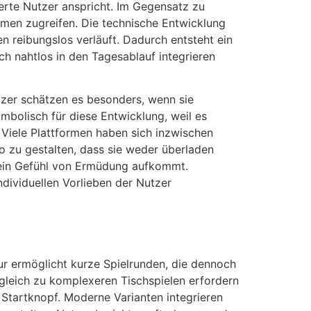
ierte Nutzer anspricht. Im Gegensatz zu
rmen zugreifen. Die technische Entwicklung
n reibungslos verläuft. Dadurch entsteht ein
ch nahtlos in den Tagesablauf integrieren
utzer schätzen es besonders, wenn sie
mbolisch für diese Entwicklung, weil es
. Viele Plattformen haben sich inzwischen
so zu gestalten, dass sie weder überladen
s ein Gefühl von Ermüdung aufkommt.
ndividuellen Vorlieben der Nutzer
tur ermöglicht kurze Spielrunden, die dennoch
gleich zu komplexeren Tischspielen erfordern
n Startknopf. Moderne Varianten integrieren