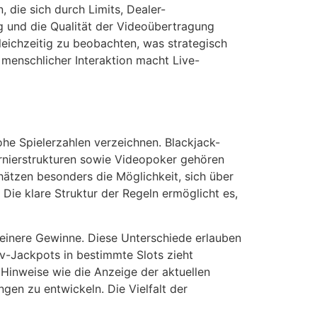
 die sich durch Limits, Dealer-
g und die Qualität der Videoübertragung
leichzeitig zu beobachten, was strategisch
 menschlicher Interaktion macht Live-
ohe Spielerzahlen verzeichnen. Blackjack-
urnierstrukturen sowie Videopoker gehören
hätzen besonders die Möglichkeit, sich über
Die klare Struktur der Regeln ermöglicht es,
kleinere Gewinne. Diese Unterschiede erlauben
iv-Jackpots in bestimmte Slots zieht
Hinweise wie die Anzeige der aktuellen
gen zu entwickeln. Die Vielfalt der