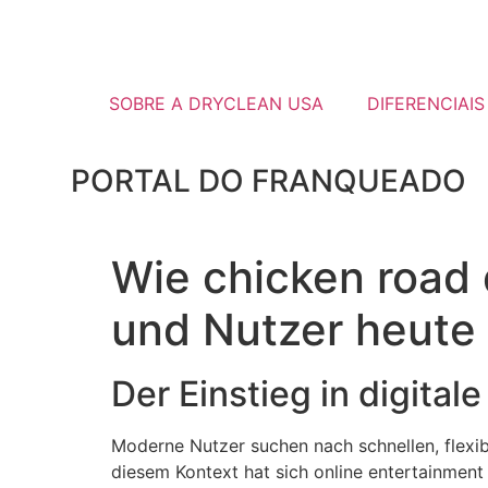
SOBRE A DRYCLEAN USA
DIFERENCIAIS
PORTAL DO FRANQUEADO
Wie chicken road 
und Nutzer heute 
Der Einstieg in digital
Moderne Nutzer suchen nach schnellen, flexib
diesem Kontext hat sich online entertainment 