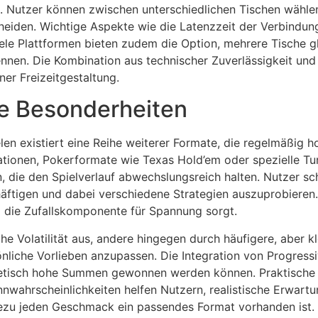
 Nutzer können zwischen unterschiedlichen Tischen wählen,
heiden. Wichtige Aspekte wie die Latenzzeit der Verbindun
iele Plattformen bieten zudem die Option, mehrere Tische g
ennen. Die Kombination aus technischer Zuverlässigkeit und
er Freizeitgestaltung.
re Besonderheiten
en existiert eine Reihe weiterer Formate, die regelmäßig h
kationen, Pokerformate wie Texas Hold’em oder spezielle T
, die den Spielverlauf abwechslungsreich halten. Nutzer sc
äftigen und dabei verschiedene Strategien auszuprobieren. 
d die Zufallskomponente für Spannung sorgt.
he Volatilität aus, andere hingegen durch häufigere, aber 
sönliche Vorlieben anzupassen. Die Integration von Progress
retisch hohe Summen gewonnen werden können. Praktische 
ahrscheinlichkeiten helfen Nutzern, realistische Erwartun
hezu jeden Geschmack ein passendes Format vorhanden ist.