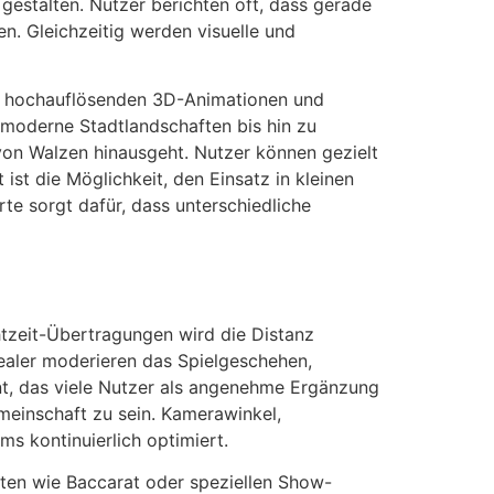
 gestalten. Nutzer berichten oft, dass gerade
n. Gleichzeitig werden visuelle und
auf hochauflösenden 3D-Animationen und
 moderne Stadtlandschaften bis hin zu
von Walzen hinausgeht. Nutzer können gezielt
ist die Möglichkeit, den Einsatz in kleinen
rte sorgt dafür, dass unterschiedliche
htzeit-Übertragungen wird die Distanz
ealer moderieren das Spielgeschehen,
ent, das viele Nutzer als angenehme Ergänzung
emeinschaft zu sein. Kamerawinkel,
s kontinuierlich optimiert.
maten wie Baccarat oder speziellen Show-