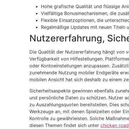
Hohe grafische Qualität und flüssige An
Vielfältige Bonusmechanismen, die zusä
Flexible Einsatzoptionen, die unterschi
Regelmäßige Updates mit neuen Titeln 
Nutzererfahrung, Sic
Die Qualität der Nutzererfahrung hängt von v
Verfügbarkeit von Hilfestellungen. Plattforme
oder Kontoeinstellungen anzupassen. Zusätzlic
zunehmende Nutzung mobiler Endgeräte erwart
mobilen Ansicht hat sich deshalb zu einem ze
Sicherheitsaspekte gewinnen ebenfalls zuneh
und persönliche Daten zu schützen. Nutzer ac
zu Auszahlungsquoten bereitstellen. Dies scha
Werkzeuge an, mit denen Spielzeiten oder Ei
Kontrolle zu gewährleisten. Solche Maßnahmen
diesen Themen findet sich unter
chicken road