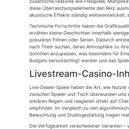
zusätzliche Features wie Freispiele, Multipli
diese Überraschungselemente den Reiz ausmac
akustische Effekte ständig weiterentwickelt, s
Technische Fortschritte haben die Grafikqual
erzählen kleine Geschichten innerhalb wenig
populären Filmen oder Serien. Dadurch entste
nach Titeln suchen, deren Atmosphäre zu ihrer
Schritten anzupassen, was besonders für Einste
Budgets berücksichtigt werden und das Spiele
Livestream-Casino-Inh
Live-Dealer-Spiele haben die Art, wie Nutzer
zwischen Spieler und Tisch überwunden und e
erklären Regeln und reagieren direkt auf Cha
empfinden. Im Vergleich zu rein algorithmisch
Beleuchtung und Studiogestaltung tragen maß
Die Verfügbarkeit verschiedener Varianten – 