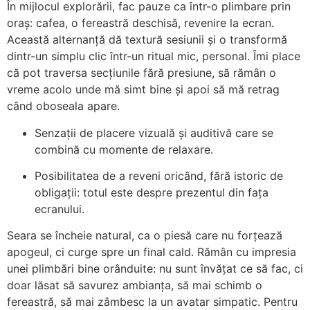
În mijlocul explorării, fac pauze ca într-o plimbare prin
oraș: cafea, o fereastră deschisă, revenire la ecran.
Această alternanță dă textură sesiunii și o transformă
dintr-un simplu clic într-un ritual mic, personal. Îmi place
că pot traversa secțiunile fără presiune, să rămân o
vreme acolo unde mă simt bine și apoi să mă retrag
când oboseala apare.
Senzații de placere vizuală și auditivă care se
combină cu momente de relaxare.
Posibilitatea de a reveni oricând, fără istoric de
obligații: totul este despre prezentul din fața
ecranului.
Seara se încheie natural, ca o piesă care nu forțează
apogeul, ci curge spre un final cald. Rămân cu impresia
unei plimbări bine orânduite: nu sunt învățat ce să fac, ci
doar lăsat să savurez ambianța, să mai schimb o
fereastră, să mai zâmbesc la un avatar simpatic. Pentru