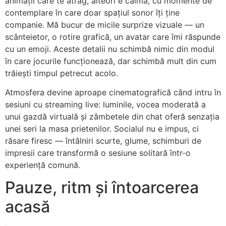
animații care te atrag, alteori e calmă, cu momente de
contemplare în care doar spațiul sonor îți ține
companie. Mă bucur de micile surprize vizuale — un
scânteietor, o rotire grafică, un avatar care îmi răspunde
cu un emoji. Aceste detalii nu schimbă nimic din modul
în care jocurile funcționează, dar schimbă mult din cum
trăiești timpul petrecut acolo.
Atmosfera devine aproape cinematografică când intru în
sesiuni cu streaming live: luminile, vocea moderată a
unui gazdă virtuală și zâmbetele din chat oferă senzația
unei seri la masa prietenilor. Socialul nu e impus, ci
răsare firesc — întâlniri scurte, glume, schimburi de
impresii care transformă o sesiune solitară într-o
experiență comună.
Pauze, ritm și întoarcerea
acasă