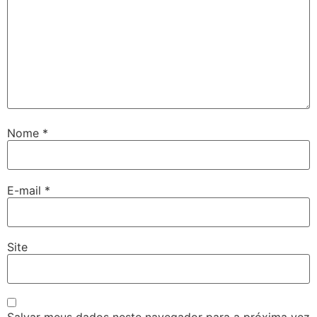
Nome
*
E-mail
*
Site
Salvar meus dados neste navegador para a próxima vez