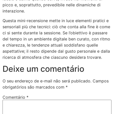
picco e, soprattutto, prevedibile nelle dinamiche di
interazione.
Questa mini-recensione mette in luce elementi pratici e
sensoriali più che tecnici: ciò che conta alla fine è come
ci si sente durante la sessione. Se l’obiettivo è passare
del tempo in un ambiente digitale ben curato, con ritmo
e chiarezza, le tendenze attuali soddisfano quelle
aspettative; il resto dipende dal gusto personale e dalla
ricerca di atmosfera che ciascuno desidera trovare.
Deixe um comentário
O seu endereço de e-mail não será publicado.
Campos
obrigatórios são marcados com
*
Comentário
*