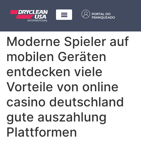
PORTAL DO
FRANQUEADO
Moderne Spieler auf
mobilen Geräten
entdecken viele
Vorteile von online
casino deutschland
gute auszahlung
Plattformen