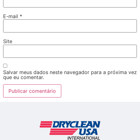
E-mail
*
Site
Salvar meus dados neste navegador para a próxima vez
que eu comentar.