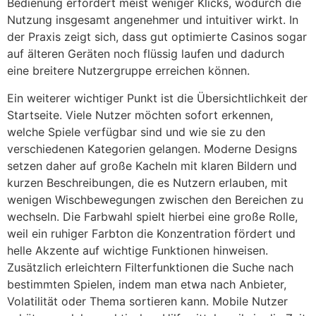
Bedienung erfordert meist weniger Klicks, wodurch die
Nutzung insgesamt angenehmer und intuitiver wirkt. In
der Praxis zeigt sich, dass gut optimierte Casinos sogar
auf älteren Geräten noch flüssig laufen und dadurch
eine breitere Nutzergruppe erreichen können.
Ein weiterer wichtiger Punkt ist die Übersichtlichkeit der
Startseite. Viele Nutzer möchten sofort erkennen,
welche Spiele verfügbar sind und wie sie zu den
verschiedenen Kategorien gelangen. Moderne Designs
setzen daher auf große Kacheln mit klaren Bildern und
kurzen Beschreibungen, die es Nutzern erlauben, mit
wenigen Wischbewegungen zwischen den Bereichen zu
wechseln. Die Farbwahl spielt hierbei eine große Rolle,
weil ein ruhiger Farbton die Konzentration fördert und
helle Akzente auf wichtige Funktionen hinweisen.
Zusätzlich erleichtern Filterfunktionen die Suche nach
bestimmten Spielen, indem man etwa nach Anbieter,
Volatilität oder Thema sortieren kann. Mobile Nutzer