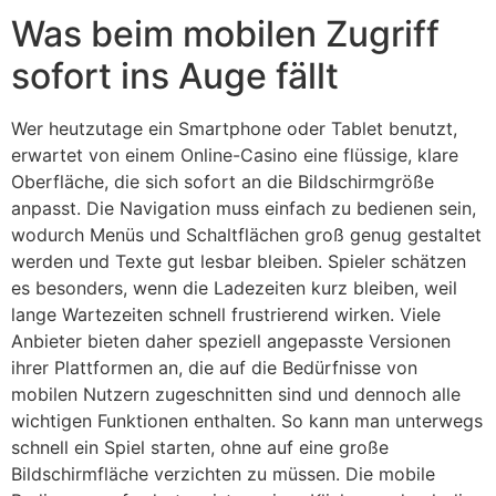
Was beim mobilen Zugriff
sofort ins Auge fällt
Wer heutzutage ein Smartphone oder Tablet benutzt,
erwartet von einem Online-Casino eine flüssige, klare
Oberfläche, die sich sofort an die Bildschirmgröße
anpasst. Die Navigation muss einfach zu bedienen sein,
wodurch Menüs und Schaltflächen groß genug gestaltet
werden und Texte gut lesbar bleiben. Spieler schätzen
es besonders, wenn die Ladezeiten kurz bleiben, weil
lange Wartezeiten schnell frustrierend wirken. Viele
Anbieter bieten daher speziell angepasste Versionen
ihrer Plattformen an, die auf die Bedürfnisse von
mobilen Nutzern zugeschnitten sind und dennoch alle
wichtigen Funktionen enthalten. So kann man unterwegs
schnell ein Spiel starten, ohne auf eine große
Bildschirmfläche verzichten zu müssen. Die mobile