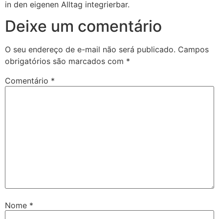
in den eigenen Alltag integrierbar.
Deixe um comentário
O seu endereço de e-mail não será publicado.
Campos
obrigatórios são marcados com
*
Comentário
*
Nome
*