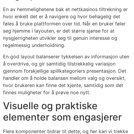
En av hemmelighetene bak et nettkasinos tiltrekning er
hvor enkelt det er å navigere og hvor behagelig det
føles å bruke plattformen over tid. Når en bruker føler
seg hjemme i layouten, er det større sjanse for at
nysgjerrigheten utvikler seg til genuin interesse og
regelmessig underholdning.
En god layout balanserer tykkelsen av informasjon uten
å overdrive, og gir samtidig tilstrekkelig variasjon
gjennom forskjellige spillkategoriers presentasjon. Det
handler om å holde balansen mellom valg og oversikt,
hvor brukeren kan finne det kjente, samtidig som det
finnes muligheter for å prøve noe nytt.
Visuelle og praktiske
elementer som engasjerer
Flere komponenter bidrar til dette, og her kan vi trekke