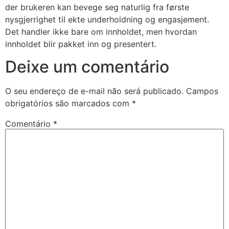
der brukeren kan bevege seg naturlig fra første
nysgjerrighet til ekte underholdning og engasjement.
Det handler ikke bare om innholdet, men hvordan
innholdet blir pakket inn og presentert.
Deixe um comentário
O seu endereço de e-mail não será publicado.
Campos
obrigatórios são marcados com
*
Comentário
*