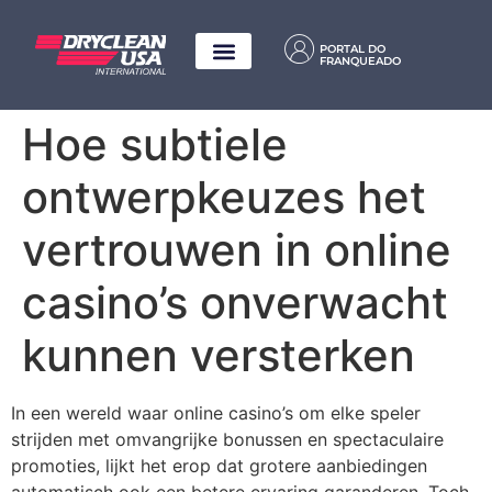
PORTAL DO
FRANQUEADO
Hoe subtiele
ontwerpkeuzes het
vertrouwen in online
casino’s onverwacht
kunnen versterken
In een wereld waar online casino’s om elke speler
strijden met omvangrijke bonussen en spectaculaire
promoties, lijkt het erop dat grotere aanbiedingen