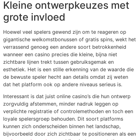
Kleine ontwerpkeuzes met
grote invloed
Hoewel veel spelers gewend zijn om te reageren op
gigantische welkomstbonussen of gratis spins, wekt het
verrassend genoeg een andere soort betrokkenheid
wanneer een casino precies die kleine, bijna niet
zichtbare lijnen trekt tussen gebruiksgemak en
esthetiek. Het is een stille erkenning van de waarde die
de bewuste speler hecht aan details omdat zij weten
dat het platform ook op andere niveaus serieus is.
Interessant is dat juist online casino’s die hun ontwerp
zorgvuldig afstemmen, minder nadruk leggen op
verplichte registratie of controlemethoden en toch een
loyale spelersgroep behouden. Dit soort platforms
kunnen zich onderscheiden binnen het landschap,
bijvoorbeeld door zich zichtbaar te positioneren als een