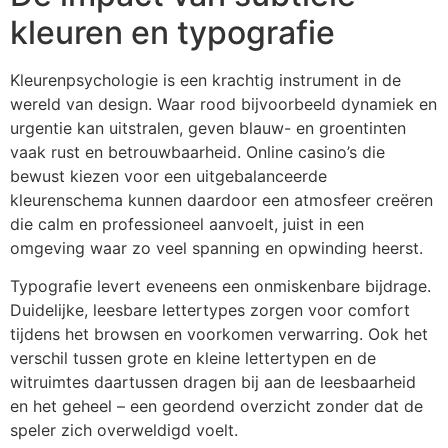
kleuren en typografie
Kleurenpsychologie is een krachtig instrument in de
wereld van design. Waar rood bijvoorbeeld dynamiek en
urgentie kan uitstralen, geven blauw- en groentinten
vaak rust en betrouwbaarheid. Online casino’s die
bewust kiezen voor een uitgebalanceerde
kleurenschema kunnen daardoor een atmosfeer creëren
die calm en professioneel aanvoelt, juist in een
omgeving waar zo veel spanning en opwinding heerst.
Typografie levert eveneens een onmiskenbare bijdrage.
Duidelijke, leesbare lettertypes zorgen voor comfort
tijdens het browsen en voorkomen verwarring. Ook het
verschil tussen grote en kleine lettertypen en de
witruimtes daartussen dragen bij aan de leesbaarheid
en het geheel – een geordend overzicht zonder dat de
speler zich overweldigd voelt.