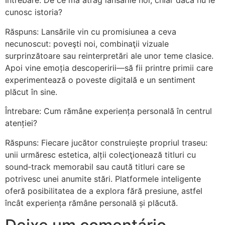
Întrebare: De ce mă atrag lansările noi, chiar dacă nu le
cunosc istoria?
Răspuns: Lansările vin cu promisiunea a ceva
necunoscut: poveşti noi, combinaţii vizuale
surprinzătoare sau reinterpretări ale unor teme clasice.
Apoi vine emoția descoperirii—să fii printre primii care
experimentează o poveste digitală e un sentiment
plăcut în sine.
Întrebare: Cum rămâne experiența personală în centrul
atenției?
Răspuns: Fiecare jucător construiește propriul traseu:
unii urmăresc estetica, alții colecţionează titluri cu
sound‑track memorabil sau caută titluri care se
potrivesc unei anumite stări. Platformele inteligente
oferă posibilitatea de a explora fără presiune, astfel
încât experiența rămâne personală și plăcută.