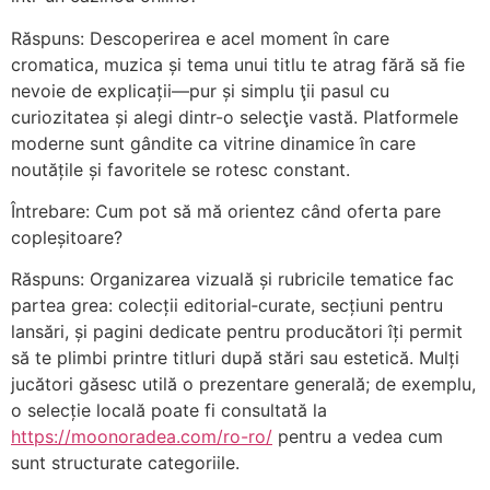
Răspuns: Descoperirea e acel moment în care
cromatica, muzica și tema unui titlu te atrag fără să fie
nevoie de explicații—pur și simplu ţii pasul cu
curiozitatea și alegi dintr-o selecţie vastă. Platformele
moderne sunt gândite ca vitrine dinamice în care
noutățile și favoritele se rotesc constant.
Întrebare: Cum pot să mă orientez când oferta pare
copleșitoare?
Răspuns: Organizarea vizuală și rubricile tematice fac
partea grea: colecții editorial‑curate, secțiuni pentru
lansări, și pagini dedicate pentru producători îți permit
să te plimbi printre titluri după stări sau estetică. Mulți
jucători găsesc utilă o prezentare generală; de exemplu,
o selecție locală poate fi consultată la
https://moonoradea.com/ro-ro/
pentru a vedea cum
sunt structurate categoriile.