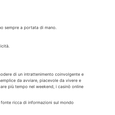
ono sempre a portata di mano.
icità.
 godere di un intrattenimento coinvolgente e
semplice da avviare, piacevole da vivere e
icare più tempo nel weekend, i casinò online
 fonte ricca di informazioni sul mondo