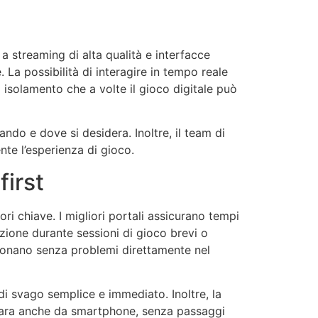
 a streaming di alta qualità e interfacce
La possibilità di interagire in tempo reale
i isolamento che a volte il gioco digitale può
ndo e dove si desidera. Inoltre, il team di
te l’esperienza di gioco.
first
ri chiave. I migliori portali assicurano tempi
azione durante sessioni di gioco brevi o
ionano senza problemi direttamente nel
i svago semplice e immediato. Inoltre, la
chiara anche da smartphone, senza passaggi