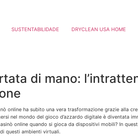
SUSTENTABILIDADE
DRYCLEAN USA HOME
tata di mano: l’intratt
hone
asinò online ha subito una vera trasformazione grazie alla c
gersi nel mondo del gioco d’azzardo digitale è diventata im
casinò online quando si gioca da dispositivi mobili? In ques
i questi ambienti virtuali.