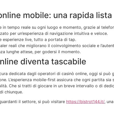
 online mobile: una rapida lista
e in tempo reale su ogni luogo e momento, grazie al telef
zato per un’esperienza di navigazione intuitiva e veloce.
e esperienze live, tutto a portata di tap.
ler reali che migliorano il coinvolgimento sociale e l’autent
nza lunghe attese, per godersi il momento.
online diventa tascabile
cura dedicata dagli operatori di casinò online, oggi si può
ne. L’esperienza mobile-first assicura che ogni partita sia 
ità. Che si tratti di giocare in un breve intervallo o di ded
di chiunque.
uardanti il settore, si può visitare
https://bistrot144.it/
, una