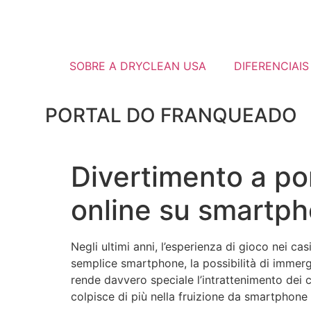
SOBRE A DRYCLEAN USA
DIFERENCIAIS
PORTAL DO FRANQUEADO
Divertimento a por
online su smartp
Negli ultimi anni, l’esperienza di gioco nei c
semplice smartphone, la possibilità di immer
rende davvero speciale l’intrattenimento dei 
colpisce di più nella fruizione da smartphone d