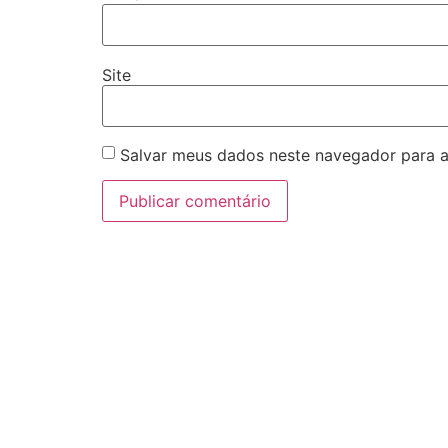
Site
Salvar meus dados neste navegador para a