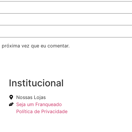
 próxima vez que eu comentar.
Institucional
Nossas Lojas
Seja um Franqueado
Política de Privacidade