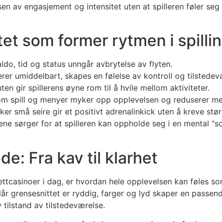
en av engasjement og intensitet uten at spilleren føler seg
tet som former rytmen i spilli
ldo, tid og status unngår avbrytelse av flyten.
er umiddelbart, skapes en følelse av kontroll og tilstedev
n gir spillerens øyne rom til å hvile mellom aktiviteter.
m spill og menyer myker opp opplevelsen og reduserer men
er små seire gir et positivt adrenalinkick uten å kreve stør
 sørger for at spilleren kan oppholde seg i en mental “son
de: Fra kav til klarhet
tcasinoer i dag, er hvordan hele opplevelsen kan føles som
år grensesnittet er ryddig, farger og lyd skaper en passen
 tilstand av tilstedeværelse.