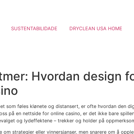
SUSTENTABILIDADE
DRYCLEAN USA HOME
ytmer: Hvordan design 
ino
 et som føles klønete og distansert, er ofte hvordan den di
oss på en nettside for online casino, er det ikke bare spill
gevalget og lydeffektene – trekker og holder på oppmerkso
e om strategier eller vinnersjanser, men snarere om å oppl