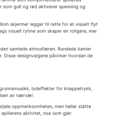
er som gull og rød aktiverer spenning og
skjermer legger til rette for et visuelt flyt
ags visuell rytme som skaper en roligere, mer
me den samlede atmosfæren. Rundede kanter
ur. Disse designvalgene påvirker hvordan de
kgrunnsmusikk, lydeffekter for knappetrykk,
lelsen av nærvær.
 stjele oppmerksomheten, men heller støtte
pillerens aktivitet, noe som gjør