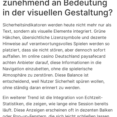
zunehmend an Bedeutung
in der visuellen Gestaltung?
Sicherheitsindikatoren werden heute nicht mehr nur als
Text, sondern als visuelle Elemente integriert. Grüne
Häkchen, übersichtliche Lizenzsymbole und dezente
Hinweise auf verantwortungsvolles Spielen werden so
platziert, dass sie nicht stören, aber dennoch sofort
auffallen. Im online casino Deutschland paysafecard
achten Anbieter darauf, diese Informationen in die
Navigation einzubetten, ohne die spielerische
Atmosphäre zu zerstören. Diese Balance ist
entscheidend, weil Nutzer Sicherheit spüren wollen,
ohne ständig daran erinnert zu werden.
Ein weiterer Trend ist die Integration von Echtzeit-
Statistiken, die zeigen, wie lange eine Session bereits
läuft. Diese Anzeigen erscheinen oft in dezenten Balken
oder Pop-up-Fenstern, die sich leicht schließen lassen.