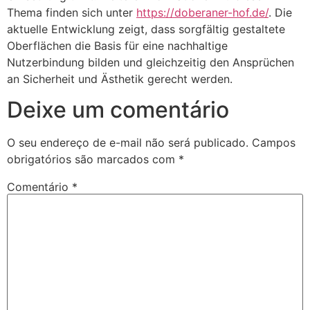
Thema finden sich unter
https://doberaner-hof.de/
. Die
aktuelle Entwicklung zeigt, dass sorgfältig gestaltete
Oberflächen die Basis für eine nachhaltige
Nutzerbindung bilden und gleichzeitig den Ansprüchen
an Sicherheit und Ästhetik gerecht werden.
Deixe um comentário
O seu endereço de e-mail não será publicado.
Campos
obrigatórios são marcados com
*
Comentário
*