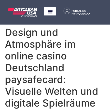
PORTAL DO
FRANQUEADO
Design und
Atmosphäre im
online casino
Deutschland
paysafecard:
Visuelle Welten und
digitale Spielräume