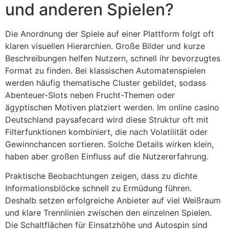
und anderen Spielen?
Die Anordnung der Spiele auf einer Plattform folgt oft
klaren visuellen Hierarchien. Große Bilder und kurze
Beschreibungen helfen Nutzern, schnell ihr bevorzugtes
Format zu finden. Bei klassischen Automatenspielen
werden häufig thematische Cluster gebildet, sodass
Abenteuer-Slots neben Frucht-Themen oder
ägyptischen Motiven platziert werden. Im online casino
Deutschland paysafecard wird diese Struktur oft mit
Filterfunktionen kombiniert, die nach Volatilität oder
Gewinnchancen sortieren. Solche Details wirken klein,
haben aber großen Einfluss auf die Nutzererfahrung.
Praktische Beobachtungen zeigen, dass zu dichte
Informationsblöcke schnell zu Ermüdung führen.
Deshalb setzen erfolgreiche Anbieter auf viel Weißraum
und klare Trennlinien zwischen den einzelnen Spielen.
Die Schaltflächen für Einsatzhöhe und Autospin sind