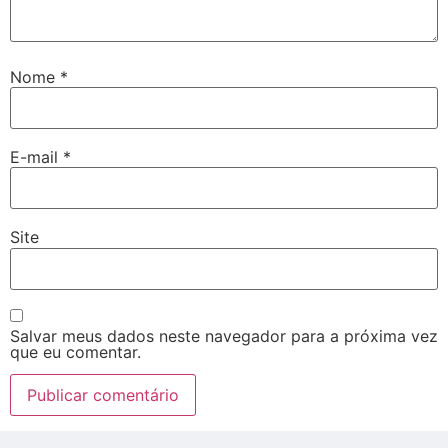
Nome
*
E-mail
*
Site
Salvar meus dados neste navegador para a próxima vez
que eu comentar.