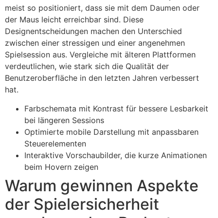
meist so positioniert, dass sie mit dem Daumen oder
der Maus leicht erreichbar sind. Diese
Designentscheidungen machen den Unterschied
zwischen einer stressigen und einer angenehmen
Spielsession aus. Vergleiche mit älteren Plattformen
verdeutlichen, wie stark sich die Qualität der
Benutzeroberfläche in den letzten Jahren verbessert
hat.
Farbschemata mit Kontrast für bessere Lesbarkeit
bei längeren Sessions
Optimierte mobile Darstellung mit anpassbaren
Steuerelementen
Interaktive Vorschaubilder, die kurze Animationen
beim Hovern zeigen
Warum gewinnen Aspekte
der Spielersicherheit