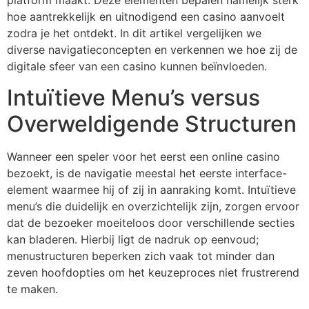
platform maakt. Deze elementen bepalen namelijk sterk
hoe aantrekkelijk en uitnodigend een casino aanvoelt
zodra je het ontdekt. In dit artikel vergelijken we
diverse navigatieconcepten en verkennen we hoe zij de
digitale sfeer van een casino kunnen beïnvloeden.
Intuïtieve Menu’s versus
Overweldigende Structuren
Wanneer een speler voor het eerst een online casino
bezoekt, is de navigatie meestal het eerste interface-
element waarmee hij of zij in aanraking komt. Intuïtieve
menu’s die duidelijk en overzichtelijk zijn, zorgen ervoor
dat de bezoeker moeiteloos door verschillende secties
kan bladeren. Hierbij ligt de nadruk op eenvoud;
menustructuren beperken zich vaak tot minder dan
zeven hoofdopties om het keuzeproces niet frustrerend
te maken.