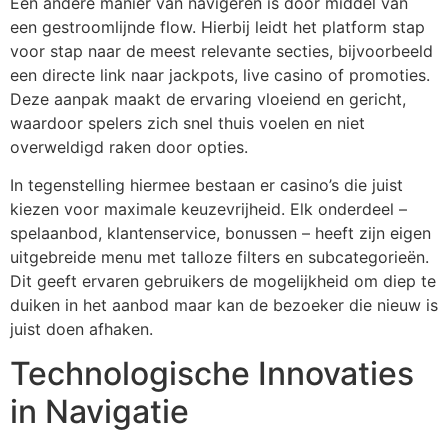
Een andere manier van navigeren is door middel van
een gestroomlijnde flow. Hierbij leidt het platform stap
voor stap naar de meest relevante secties, bijvoorbeeld
een directe link naar jackpots, live casino of promoties.
Deze aanpak maakt de ervaring vloeiend en gericht,
waardoor spelers zich snel thuis voelen en niet
overweldigd raken door opties.
In tegenstelling hiermee bestaan er casino’s die juist
kiezen voor maximale keuzevrijheid. Elk onderdeel –
spelaanbod, klantenservice, bonussen – heeft zijn eigen
uitgebreide menu met talloze filters en subcategorieën.
Dit geeft ervaren gebruikers de mogelijkheid om diep te
duiken in het aanbod maar kan de bezoeker die nieuw is
juist doen afhaken.
Technologische Innovaties
in Navigatie