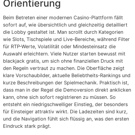
Orientierung
Beim Betreten einer modernen Casino-Plattform fällt
sofort auf, wie übersichtlich und gleichzeitig detailliert
die Lobby gestaltet ist. Man scrollt durch Kategorien
wie Slots, Tischspiele und Live-Bereiche, während Filter
für RTP-Werte, Volatilität oder Mindesteinsatz die
Auswahl erleichtern. Viele Nutzer starten bewusst mit
blackjack gratis, um sich ohne finanziellen Druck mit
den Regeln vertraut zu machen. Die Oberfläche zeigt
klare Vorschaubilder, aktuelle Beliebtheits-Rankings und
kurze Beschreibungen der Spielmechanik. Praktisch ist,
dass man in der Regel die Demoversion direkt anklicken
kann, ohne sich sofort registrieren zu müssen. So
entsteht ein niedrigschwelliger Einstieg, der besonders
für Einsteiger attraktiv wirkt. Die Ladezeiten sind kurz,
und die Navigation fühlt sich flüssig an, was den ersten
Eindruck stark prägt.