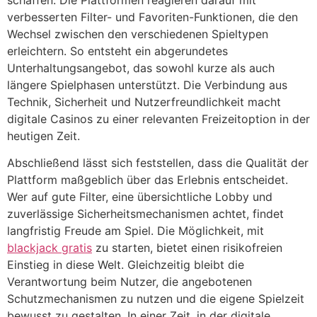
schaffen. Die Plattformen reagieren darauf mit
verbesserten Filter- und Favoriten-Funktionen, die den
Wechsel zwischen den verschiedenen Spieltypen
erleichtern. So entsteht ein abgerundetes
Unterhaltungsangebot, das sowohl kurze als auch
längere Spielphasen unterstützt. Die Verbindung aus
Technik, Sicherheit und Nutzerfreundlichkeit macht
digitale Casinos zu einer relevanten Freizeitoption in der
heutigen Zeit.
Abschließend lässt sich feststellen, dass die Qualität der
Plattform maßgeblich über das Erlebnis entscheidet.
Wer auf gute Filter, eine übersichtliche Lobby und
zuverlässige Sicherheitsmechanismen achtet, findet
langfristig Freude am Spiel. Die Möglichkeit, mit
blackjack gratis
zu starten, bietet einen risikofreien
Einstieg in diese Welt. Gleichzeitig bleibt die
Verantwortung beim Nutzer, die angebotenen
Schutzmechanismen zu nutzen und die eigene Spielzeit
bewusst zu gestalten. In einer Zeit, in der digitale