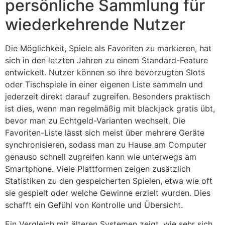
persönliche Sammlung für
wiederkehrende Nutzer
Die Möglichkeit, Spiele als Favoriten zu markieren, hat
sich in den letzten Jahren zu einem Standard-Feature
entwickelt. Nutzer können so ihre bevorzugten Slots
oder Tischspiele in einer eigenen Liste sammeln und
jederzeit direkt darauf zugreifen. Besonders praktisch
ist dies, wenn man regelmäßig mit blackjack gratis übt,
bevor man zu Echtgeld-Varianten wechselt. Die
Favoriten-Liste lässt sich meist über mehrere Geräte
synchronisieren, sodass man zu Hause am Computer
genauso schnell zugreifen kann wie unterwegs am
Smartphone. Viele Plattformen zeigen zusätzlich
Statistiken zu den gespeicherten Spielen, etwa wie oft
sie gespielt oder welche Gewinne erzielt wurden. Dies
schafft ein Gefühl von Kontrolle und Übersicht.
Ein Vergleich mit älteren Systemen zeigt, wie sehr sich