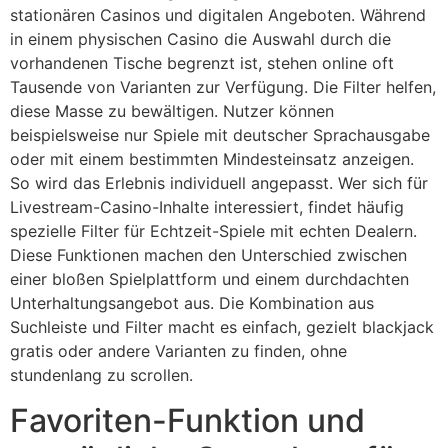
stationären Casinos und digitalen Angeboten. Während
in einem physischen Casino die Auswahl durch die
vorhandenen Tische begrenzt ist, stehen online oft
Tausende von Varianten zur Verfügung. Die Filter helfen,
diese Masse zu bewältigen. Nutzer können
beispielsweise nur Spiele mit deutscher Sprachausgabe
oder mit einem bestimmten Mindesteinsatz anzeigen.
So wird das Erlebnis individuell angepasst. Wer sich für
Livestream-Casino-Inhalte interessiert, findet häufig
spezielle Filter für Echtzeit-Spiele mit echten Dealern.
Diese Funktionen machen den Unterschied zwischen
einer bloßen Spielplattform und einem durchdachten
Unterhaltungsangebot aus. Die Kombination aus
Suchleiste und Filter macht es einfach, gezielt blackjack
gratis oder andere Varianten zu finden, ohne
stundenlang zu scrollen.
Favoriten-Funktion und