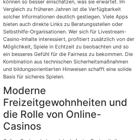
können so besser einschätzen, was sie erwartet. Im
Vergleich zu früheren Jahren ist die Verfügbarkeit
solcher Informationen deutlich gestiegen. Viele Apps
bieten auch direkte Links zu Beratungsstellen oder
Selbsthilfe-Organisationen. Wer sich für Livestream-
Casino-Inhalte interessiert, profitiert zusätzlich von der
Möglichkeit, Spiele in Echtzeit zu beobachten und so
ein besseres Gefühl für die Fairness zu bekommen. Die
Kombination aus technischen Sicherheitsmaßnahmen
und bildungsorientierten Hinweisen schafft eine solide
Basis für sicheres Spielen.
Moderne
Freizeitgewohnheiten und
die Rolle von Online-
Casinos