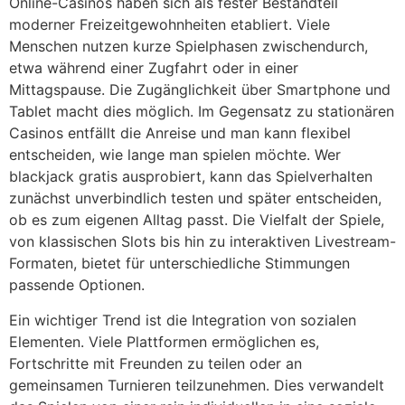
Online-Casinos haben sich als fester Bestandteil
moderner Freizeitgewohnheiten etabliert. Viele
Menschen nutzen kurze Spielphasen zwischendurch,
etwa während einer Zugfahrt oder in einer
Mittagspause. Die Zugänglichkeit über Smartphone und
Tablet macht dies möglich. Im Gegensatz zu stationären
Casinos entfällt die Anreise und man kann flexibel
entscheiden, wie lange man spielen möchte. Wer
blackjack gratis ausprobiert, kann das Spielverhalten
zunächst unverbindlich testen und später entscheiden,
ob es zum eigenen Alltag passt. Die Vielfalt der Spiele,
von klassischen Slots bis hin zu interaktiven Livestream-
Formaten, bietet für unterschiedliche Stimmungen
passende Optionen.
Ein wichtiger Trend ist die Integration von sozialen
Elementen. Viele Plattformen ermöglichen es,
Fortschritte mit Freunden zu teilen oder an
gemeinsamen Turnieren teilzunehmen. Dies verwandelt