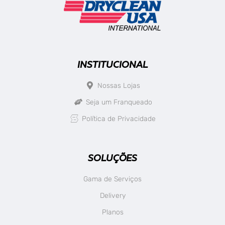
INSTITUCIONAL
Nossas Lojas
Seja um Franqueado
Política de Privacidade
SOLUÇÕES
Gama de Serviços
Delivery
Planos