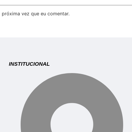
 próxima vez que eu comentar.
INSTITUCIONAL