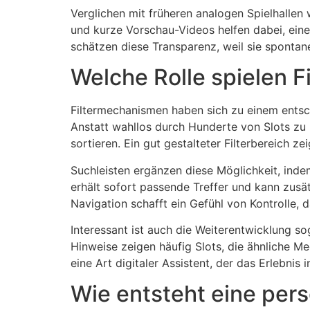
Verglichen mit früheren analogen Spielhallen
und kurze Vorschau-Videos helfen dabei, eine
schätzen diese Transparenz, weil sie spontane
Welche Rolle spielen F
Filtermechanismen haben sich zu einem entsc
Anstatt wahllos durch Hunderte von Slots zu
sortieren. Ein gut gestalteter Filterbereich z
Suchleisten ergänzen diese Möglichkeit, inde
erhält sofort passende Treffer und kann zusä
Navigation schafft ein Gefühl von Kontrolle, 
Interessant ist auch die Weiterentwicklung sog
Hinweise zeigen häufig Slots, die ähnliche 
eine Art digitaler Assistent, der das Erlebnis i
Wie entsteht eine pers