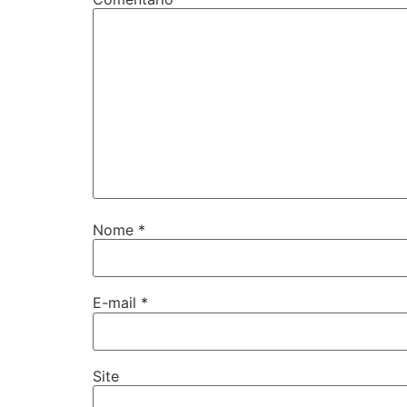
Nome
*
E-mail
*
Site