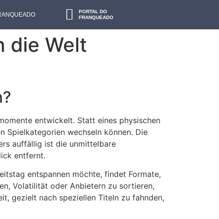
PORTAL DO
FRANQUEADO
FRANQUEADO
n die Welt
n?
tmomente entwickelt. Statt eines physischen
en Spielkategorien wechseln können. Die
 auffällig ist die unmittelbare
ick entfernt.
eitstag entspannen möchte, findet Formate,
, Volatilität oder Anbietern zu sortieren,
t, gezielt nach speziellen Titeln zu fahnden,