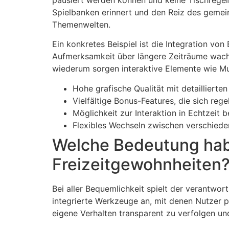
Spielbanken erinnert und den Reiz des gemei
Themenwelten.
Ein konkretes Beispiel ist die Integration von
Aufmerksamkeit über längere Zeiträume wach 
wiederum sorgen interaktive Elemente wie Mu
Hohe grafische Qualität mit detailliert
Vielfältige Bonus-Features, die sich reg
Möglichkeit zur Interaktion in Echtzeit
Flexibles Wechseln zwischen verschiede
Welche Bedeutung hab
Freizeitgewohnheiten
Bei aller Bequemlichkeit spielt der verantwor
integrierte Werkzeuge an, mit denen Nutzer pe
eigene Verhalten transparent zu verfolgen und 