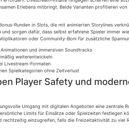
nsamen Erlebens mitbringt. Beide Varianten profitieren vo
 Bonus-Runden in Slots, die mit animierten Storylines verknü
und sorgen dafür, dass selbst erfahrene Spieler immer w
ltiplikatoren oder Community-Boni für zusätzliche Spann
en Animationen und immersiven Soundtracks
elmäßig weiterentwickeln
 bei Livestream-Formaten
nen Spielkategorien ohne Zeitverlust
en Player Safety und modern
?
tungsvolle Umgang mit digitalen Angeboten eine zentrale Rol
rsönliche Limits für Einsätze oder Spielzeiten festlegen k
rechtzeitig einzugreifen, falls die Freizeitaktivität zu vie