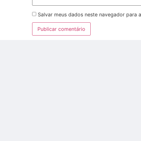
Salvar meus dados neste navegador para a