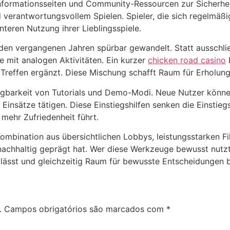
nformationsseiten und Community-Ressourcen zur Sicherheit
 verantwortungsvollem Spielen. Spieler, die sich regelmäß
teren Nutzung ihrer Lieblingsspiele.
den vergangenen Jahren spürbar gewandelt. Statt ausschlie
 mit analogen Aktivitäten. Ein kurzer
chicken road casino
Treffen ergänzt. Diese Mischung schafft Raum für Erholung,
ügbarkeit von Tutorials und Demo-Modi. Neue Nutzer können
insätze tätigen. Diese Einstiegshilfen senken die Einstiegs
u mehr Zufriedenheit führt.
Kombination aus übersichtlichen Lobbys, leistungsstarken Fi
achhaltig geprägt hat. Wer diese Werkzeuge bewusst nutzt, pr
en lässt und gleichzeitig Raum für bewusste Entscheidungen b
.
Campos obrigatórios são marcados com
*