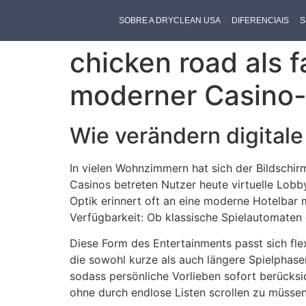
SOBRE A DRYCLEAN USA
DIFERENCIAIS
S
chicken road als f
moderner Casino-
Wie verändern digital
In vielen Wohnzimmern hat sich der Bildschir
Casinos betreten Nutzer heute virtuelle Lobb
Optik erinnert oft an eine moderne Hotelbar 
Verfügbarkeit: Ob klassische Spielautomaten od
Diese Form des Entertainments passt sich fl
die sowohl kurze als auch längere Spielphasen
sodass persönliche Vorlieben sofort berücksic
ohne durch endlose Listen scrollen zu müssen