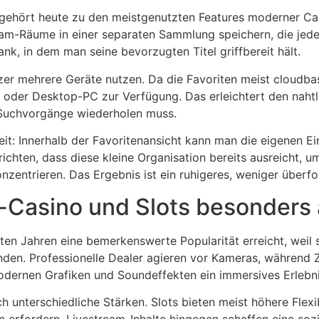
, gehört heute zu den meistgenutzten Features moderner Ca
ream-Räume in einer separaten Sammlung speichern, die jed
rank, in dem man seine bevorzugten Titel griffbereit hält.
zer mehrere Geräte nutzen. Da die Favoriten meist cloudba
 oder Desktop-PC zur Verfügung. Das erleichtert den naht
 Suchvorgänge wiederholen muss.
hkeit: Innerhalb der Favoritenansicht kann man die eigenen Ei
richten, dass diese kleine Organisation bereits ausreicht, u
zentrieren. Das Ergebnis ist ein ruhigeres, weniger überf
Casino und Slots besonders a
en Jahren eine bemerkenswerte Popularität erreicht, weil si
inden. Professionelle Dealer agieren vor Kameras, während
odernen Grafiken und Soundeffekten ein immersives Erlebni
 unterschiedliche Stärken. Slots bieten meist höhere Flexibi
 erfordern. Livestream-Inhalte hingegen schaffen eine soz