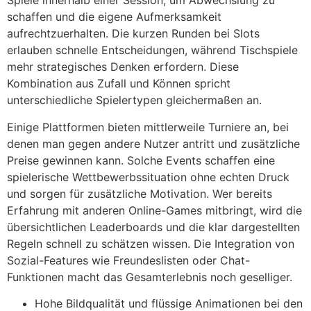
Spiele innerhalb einer Session, um Abwechslung zu
schaffen und die eigene Aufmerksamkeit
aufrechtzuerhalten. Die kurzen Runden bei Slots
erlauben schnelle Entscheidungen, während Tischspiele
mehr strategisches Denken erfordern. Diese
Kombination aus Zufall und Können spricht
unterschiedliche Spielertypen gleichermaßen an.
Einige Plattformen bieten mittlerweile Turniere an, bei
denen man gegen andere Nutzer antritt und zusätzliche
Preise gewinnen kann. Solche Events schaffen eine
spielerische Wettbewerbssituation ohne echten Druck
und sorgen für zusätzliche Motivation. Wer bereits
Erfahrung mit anderen Online-Games mitbringt, wird die
übersichtlichen Leaderboards und die klar dargestellten
Regeln schnell zu schätzen wissen. Die Integration von
Sozial-Features wie Freundeslisten oder Chat-
Funktionen macht das Gesamterlebnis noch geselliger.
Hohe Bildqualität und flüssige Animationen bei den