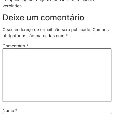
verbinden.
Deixe um comentário
O seu endereço de e-mail não será publicado.
Campos
obrigatórios são marcados com
*
Comentário
*
Nome
*