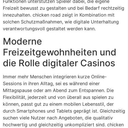
Funktionen unterstützen Spieler dabei, die eigene
Freizeit bewusst zu gestalten und bei Bedarf rechtzeitig
innezuhalten. chicken road zeigt in Kombination mit
solchen Schutzmaßnahmen, wie digitale Unterhaltung
verantwortungsvoll gestaltet werden kann.
Moderne
Freizeitgewohnheiten und
die Rolle digitaler Casinos
Immer mehr Menschen integrieren kurze Online-
Sessions in ihren Alltag, sei es während einer
Mittagspause oder am Abend zum Entspannen. Die
Flexibilität, jederzeit und von überall aus spielen zu
können, passt gut zu einem mobilen Lebensstil, der
durch Smartphones und Tablets geprägt ist. Gleichzeitig
suchen viele Nutzer nach Angeboten, die qualitativ
hochwertig und gleichzeitig unkompliziert sind. chicken