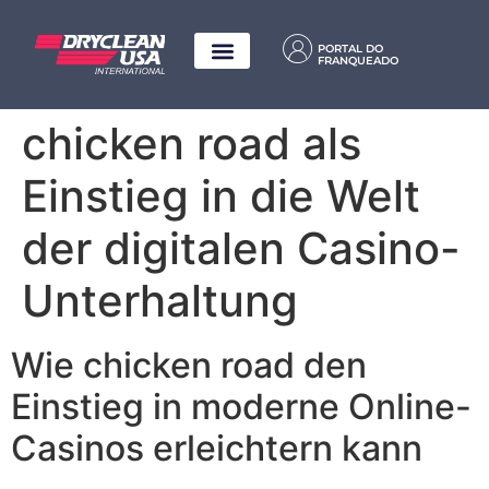
PORTAL DO
FRANQUEADO
chicken road als
Einstieg in die Welt
der digitalen Casino-
Unterhaltung
Wie chicken road den
Einstieg in moderne Online-
Casinos erleichtern kann