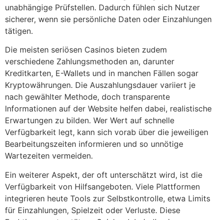
unabhängige Prüfstellen. Dadurch fühlen sich Nutzer
sicherer, wenn sie persönliche Daten oder Einzahlungen
tätigen.
Die meisten seriösen Casinos bieten zudem
verschiedene Zahlungsmethoden an, darunter
Kreditkarten, E-Wallets und in manchen Fällen sogar
Kryptowährungen. Die Auszahlungsdauer variiert je
nach gewählter Methode, doch transparente
Informationen auf der Website helfen dabei, realistische
Erwartungen zu bilden. Wer Wert auf schnelle
Verfügbarkeit legt, kann sich vorab über die jeweiligen
Bearbeitungszeiten informieren und so unnötige
Wartezeiten vermeiden.
Ein weiterer Aspekt, der oft unterschätzt wird, ist die
Verfügbarkeit von Hilfsangeboten. Viele Plattformen
integrieren heute Tools zur Selbstkontrolle, etwa Limits
für Einzahlungen, Spielzeit oder Verluste. Diese