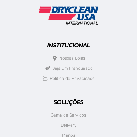
INSTITUCIONAL
Nossas Lojas
Seja um Franqueado
Política de Privacidade
SOLUÇÕES
Gama de Serviços
Delivery
Planos