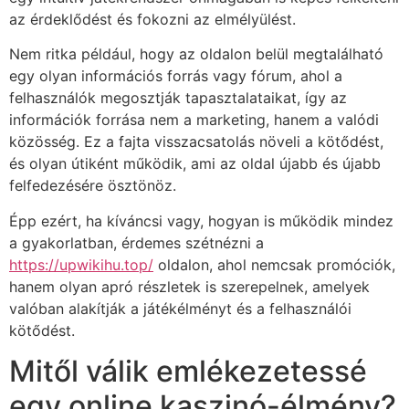
az érdeklődést és fokozni az elmélyülést.
Nem ritka például, hogy az oldalon belül megtalálható
egy olyan információs forrás vagy fórum, ahol a
felhasználók megosztják tapasztalataikat, így az
információk forrása nem a marketing, hanem a valódi
közösség. Ez a fajta visszacsatolás növeli a kötődést,
és olyan útiként működik, ami az oldal újabb és újabb
felfedezésére ösztönöz.
Épp ezért, ha kíváncsi vagy, hogyan is működik mindez
a gyakorlatban, érdemes szétnézni a
https://upwikihu.top/
oldalon, ahol nemcsak promóciók,
hanem olyan apró részletek is szerepelnek, amelyek
valóban alakítják a játékélményt és a felhasználói
kötődést.
Mitől válik emlékezetessé
egy online kaszinó-élmény?