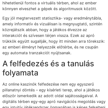
hihetetlenül fontos a virtuális térben, ahol az ember
könnyen elveszhet a gépek és algoritmusok között.
Egy jól megtervezett statisztika- vagy eredménytábla,
amely informatív és vizuálisan is megnyugtató, szintén
közrejátszik abban, hogy a játékos élvezze az
interakciót és szívesen térjen vissza. Ezek az apró
trükkök együtt sugallják, hogy itt minden arra törekszik:
az emberi élményt helyezzék előtérbe, és ne csupán
egy automata tranzakciót nyújtsanak.
A felfedezés és a tanulás
folyamata
Az online kaszinók felfedezése nem egy egyszerű
pillanatnyi döntés – egy kísérleti terep, ahol a játékos
először ismerkedik az adott oldal sajátosságaival. A
digitális térben egy-egy apró navigációs megoldás vagy
egy intuitív játékrendszer önmagában is képes felkelteni