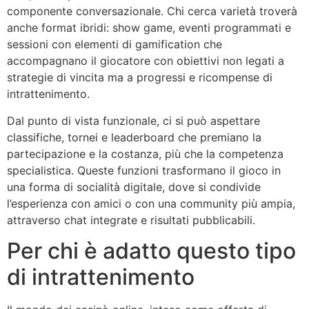
componente conversazionale. Chi cerca varietà troverà
anche format ibridi: show game, eventi programmati e
sessioni con elementi di gamification che
accompagnano il giocatore con obiettivi non legati a
strategie di vincita ma a progressi e ricompense di
intrattenimento.
Dal punto di vista funzionale, ci si può aspettare
classifiche, tornei e leaderboard che premiano la
partecipazione e la costanza, più che la competenza
specialistica. Queste funzioni trasformano il gioco in
una forma di socialità digitale, dove si condivide
l’esperienza con amici o con una community più ampia,
attraverso chat integrate e risultati pubblicabili.
Per chi è adatto questo tipo
di intrattenimento