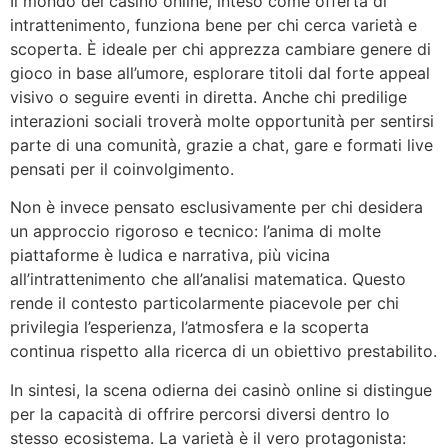
Il mondo dei casinò online, inteso come offerta di
intrattenimento, funziona bene per chi cerca varietà e
scoperta. È ideale per chi apprezza cambiare genere di
gioco in base all’umore, esplorare titoli dal forte appeal
visivo o seguire eventi in diretta. Anche chi predilige
interazioni sociali troverà molte opportunità per sentirsi
parte di una comunità, grazie a chat, gare e formati live
pensati per il coinvolgimento.
Non è invece pensato esclusivamente per chi desidera
un approccio rigoroso e tecnico: l’anima di molte
piattaforme è ludica e narrativa, più vicina
all’intrattenimento che all’analisi matematica. Questo
rende il contesto particolarmente piacevole per chi
privilegia l’esperienza, l’atmosfera e la scoperta
continua rispetto alla ricerca di un obiettivo prestabilito.
In sintesi, la scena odierna dei casinò online si distingue
per la capacità di offrire percorsi diversi dentro lo
stesso ecosistema. La varietà è il vero protagonista: