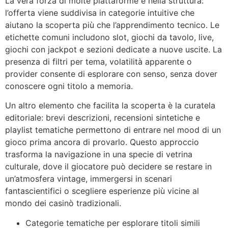
La vera forza di molte piattaforme è nella struttura:
l’offerta viene suddivisa in categorie intuitive che
aiutano la scoperta più che l’apprendimento tecnico. Le
etichette comuni includono slot, giochi da tavolo, live,
giochi con jackpot e sezioni dedicate a nuove uscite. La
presenza di filtri per tema, volatilità apparente o
provider consente di esplorare con senso, senza dover
conoscere ogni titolo a memoria.
Un altro elemento che facilita la scoperta è la curatela
editoriale: brevi descrizioni, recensioni sintetiche e
playlist tematiche permettono di entrare nel mood di un
gioco prima ancora di provarlo. Questo approccio
trasforma la navigazione in una specie di vetrina
culturale, dove il giocatore può decidere se restare in
un’atmosfera vintage, immergersi in scenari
fantascientifici o scegliere esperienze più vicine al
mondo dei casinò tradizionali.
Categorie tematiche per esplorare titoli simili