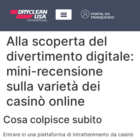
PORTAL DO
FRANQUEADO
Alla scoperta del
divertimento digitale:
mini-recensione
sulla varietà dei
casinò online
Cosa colpisce subito
Entrare in una piattaforma di intrattenimento da casinò