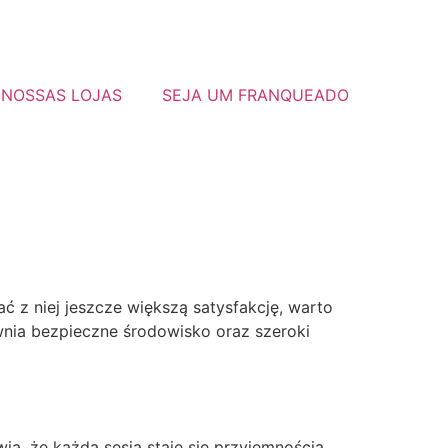
NOSSAS LOJAS
SEJA UM FRANQUEADO
z niej jeszcze większą satysfakcję, warto
wnia bezpieczne środowisko oraz szeroki
ia, że każda sesja staje się przyjemnością.