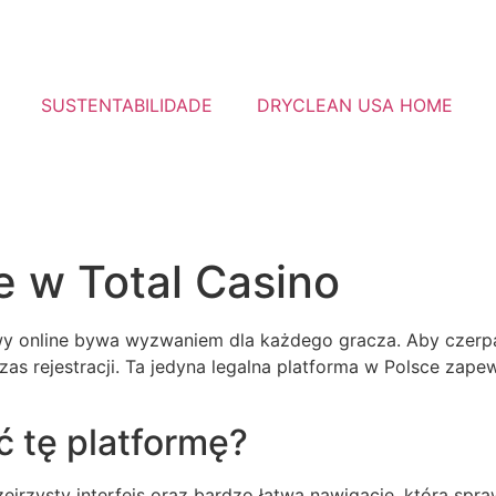
SUSTENTABILIDADE
DRYCLEAN USA HOME
e w Total Casino
 online bywa wyzwaniem dla każdego gracza. Aby czerpać 
as rejestracji. Ta jedyna legalna platforma w Polsce zape
 tę platformę?
rzysty interfejs oraz bardzo łatwą nawigację, która spraw