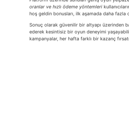
oranlar ve hızlı ödeme yöntemleri
kullanıcıları
hoş geldin bonusları, ilk aşamada daha fazla 
Sonuç olarak güvenilir bir altyapı üzerinden b
ederek kesintisiz bir oyun deneyimi yaşayabil
kampanyalar, her hafta farklı bir kazanç fırsat