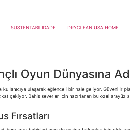
SUSTENTABILIDADE
DRYCLEAN USA HOME
nçlı Oyun Dünyasına Ad
kullanıcıya ulaşarak eğlenceli bir hale geliyor. Güvenilir p
dikkat çekiyor. Bahis severler için hazırlanan bu özel arayüz s
s Fırsatları
i, hem spor bahisleri hem de casino tutkunları için oldukça