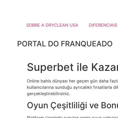
SOBRE A DRYCLEAN USA
DIFERENCIAIS
PORTAL DO FRANQUEADO
Superbet ile Kaza
Online bahis dünyası her geçen gün daha fazla 
kullanıcılarına sunduğu ayrıcalıklı fırsatlarla 
gerçekleştirebilirsiniz.
Oyun Çeşitliliği ve Bonu
Platform üzerinde sunulan geniş oyun yelpazes