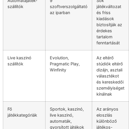
Automatajáték-
9
Sok
szállítók
szoftverszolgáltató
játékváltozat
az iparban
és friss
kiadások
biztosítják az
érdekes
tartalom
fenntartását
Live kaszinó
Evolution,
Az eltérő
szállítók
Pragmatic Play,
stúdiók eltérő
Winfinity
dizájn, asztali
választékot
és kereskedői
személyiséget
kínálnak
Fő
Sportok, kaszinó,
Az arányos
játékkategóriák
live kaszinó,
eloszlás
automaták,
különböző
gyorsított játékok
játékos-