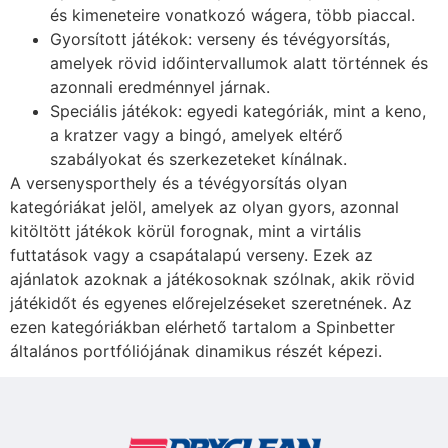
és kimeneteire vonatkozó wágera, több piaccal.
Gyorsított játékok: verseny és tévégyorsítás,
amelyek rövid időintervallumok alatt történnek és
azonnali eredménnyel járnak.
Speciális játékok: egyedi kategóriák, mint a keno,
a kratzer vagy a bingó, amelyek eltérő
szabályokat és szerkezeteket kínálnak.
A versenysporthely és a tévégyorsítás olyan
kategóriákat jelöl, amelyek az olyan gyors, azonnal
kitöltött játékok körül forognak, mint a virtális
futtatások vagy a csapátalapú verseny. Ezek az
ajánlatok azoknak a játékosoknak szólnak, akik rövid
játékidőt és egyenes előrejelzéseket szeretnének. Az
ezen kategóriákban elérhető tartalom a Spinbetter
általános portfóliójának dinamikus részét képezi.