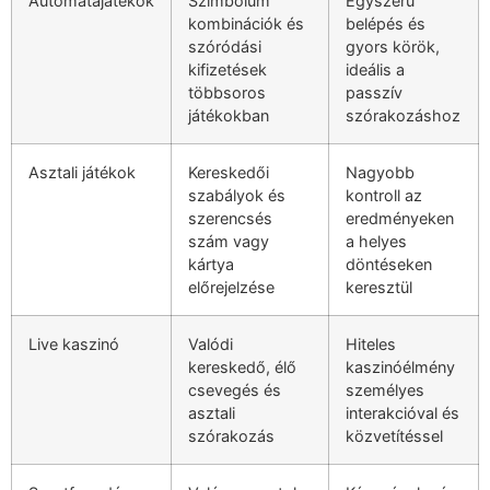
Automatajátékok
Szimbólum
Egyszerű
kombinációk és
belépés és
szóródási
gyors körök,
kifizetések
ideális a
többsoros
passzív
játékokban
szórakozáshoz
Asztali játékok
Kereskedői
Nagyobb
szabályok és
kontroll az
szerencsés
eredményeken
szám vagy
a helyes
kártya
döntéseken
előrejelzése
keresztül
Live kaszinó
Valódi
Hiteles
kereskedő, élő
kaszinóélmény
csevegés és
személyes
asztali
interakcióval és
szórakozás
közvetítéssel