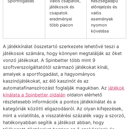
Sportfogadás
Valós csapatok,
Készségalapú
játékosok és
előrejelzés és
csapatok
valós
eredményei
események
több piacon
nyomon
követése
A játékkínálat összetartó szerkezete lehetővé teszi a
játékosok számára, hogy könnyen megtalálják az őket
vonzó játékokat. A Spinbetter több mint 9
szoftverszolgáltatótól származó játékokat kínál,
amelyek a sportfogadást, a hagyományos
kaszinójátékokat, az élő kaszinót és az
automatafinanszírozást foglalják magukban. Az
játékok
kínálata a Spinbetter oldalán
oldalon elérhető
részletesebb információk a pontos játékkínálat és a
kategóriák közötti eligazodásról. Az olyan kifejezések,
mint a volatilitás, a visszatérési százalék vagy a szorzó,
hatékonyabban segítik a játékost abban, hogy