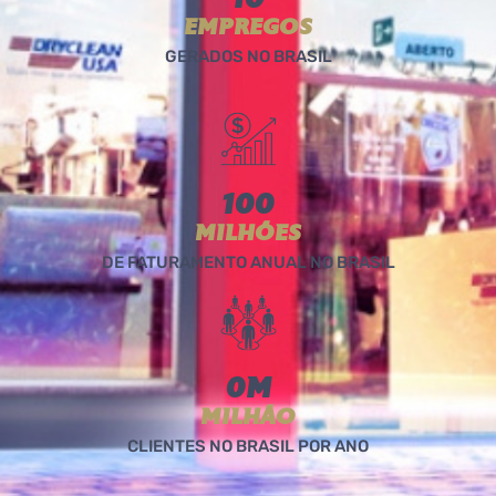
1
0
EMPREGOS
GERADOS NO BRASIL
10
0
MILHÕES
DE FATURAMENTO ANUAL NO BRASIL
0
M
MILHÃO
CLIENTES NO BRASIL POR ANO