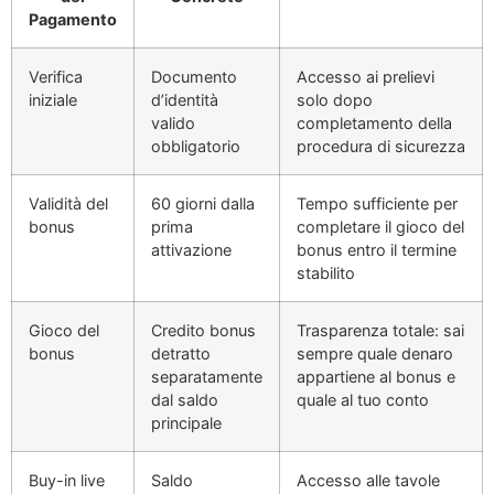
Pagamento
Verifica
Documento
Accesso ai prelievi
iniziale
d’identità
solo dopo
valido
completamento della
obbligatorio
procedura di sicurezza
Validità del
60 giorni dalla
Tempo sufficiente per
bonus
prima
completare il gioco del
attivazione
bonus entro il termine
stabilito
Gioco del
Credito bonus
Trasparenza totale: sai
bonus
detratto
sempre quale denaro
separatamente
appartiene al bonus e
dal saldo
quale al tuo conto
principale
Buy-in live
Saldo
Accesso alle tavole