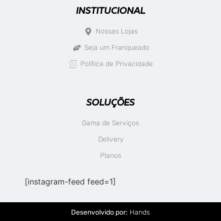
INSTITUCIONAL
Nossas Lojas
Seja um Franqueado
Política de Privacidade
SOLUÇÕES
Gama de Serviços
Delivery
Planos
[instagram-feed feed=1]
Desenvolvido por:
Hands