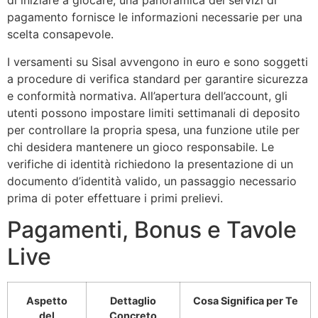
di iniziare a giocare, una panoramica dei servizi di
pagamento fornisce le informazioni necessarie per una
scelta consapevole.
I versamenti su Sisal avvengono in euro e sono soggetti
a procedure di verifica standard per garantire sicurezza
e conformità normativa. All’apertura dell’account, gli
utenti possono impostare limiti settimanali di deposito
per controllare la propria spesa, una funzione utile per
chi desidera mantenere un gioco responsabile. Le
verifiche di identità richiedono la presentazione di un
documento d’identità valido, un passaggio necessario
prima di poter effettuare i primi prelievi.
Pagamenti, Bonus e Tavole
Live
Aspetto
Dettaglio
Cosa Significa per Te
del
Concreto