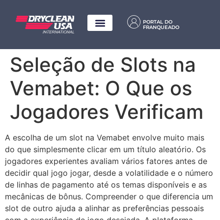
PORTAL DO
FRANQUEADO
Seleção de Slots na
Vemabet: O Que os
Jogadores Verificam
A escolha de um slot na Vemabet envolve muito mais
do que simplesmente clicar em um título aleatório. Os
jogadores experientes avaliam vários fatores antes de
decidir qual jogo jogar, desde a volatilidade e o número
de linhas de pagamento até os temas disponíveis e as
mecânicas de bônus. Compreender o que diferencia um
slot de outro ajuda a alinhar as preferências pessoais