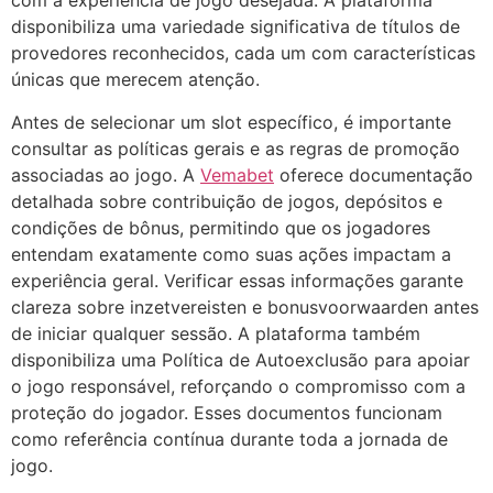
com a experiência de jogo desejada. A plataforma
disponibiliza uma variedade significativa de títulos de
provedores reconhecidos, cada um com características
únicas que merecem atenção.
Antes de selecionar um slot específico, é importante
consultar as políticas gerais e as regras de promoção
associadas ao jogo. A
Vemabet
oferece documentação
detalhada sobre contribuição de jogos, depósitos e
condições de bônus, permitindo que os jogadores
entendam exatamente como suas ações impactam a
experiência geral. Verificar essas informações garante
clareza sobre inzetvereisten e bonusvoorwaarden antes
de iniciar qualquer sessão. A plataforma também
disponibiliza uma Política de Autoexclusão para apoiar
o jogo responsável, reforçando o compromisso com a
proteção do jogador. Esses documentos funcionam
como referência contínua durante toda a jornada de
jogo.