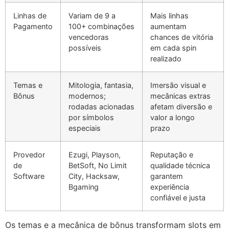
Linhas de
Variam de 9 a
Mais linhas
Pagamento
100+ combinações
aumentam
vencedoras
chances de vitória
possíveis
em cada spin
realizado
Temas e
Mitologia, fantasia,
Imersão visual e
Bônus
modernos;
mecânicas extras
rodadas acionadas
afetam diversão e
por símbolos
valor a longo
especiais
prazo
Provedor
Ezugi, Playson,
Reputação e
de
BetSoft, No Limit
qualidade técnica
Software
City, Hacksaw,
garantem
Bgaming
experiência
confiável e justa
Os temas e a mecânica de bônus transformam slots em