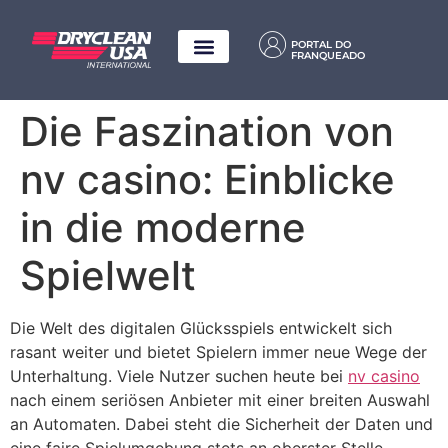
PORTAL DO
FRANQUEADO
Die Faszination von
nv casino: Einblicke
in die moderne
Spielwelt
Die Welt des digitalen Glücksspiels entwickelt sich
rasant weiter und bietet Spielern immer neue Wege der
Unterhaltung. Viele Nutzer suchen heute bei
nv casino
nach einem seriösen Anbieter mit einer breiten Auswahl
an Automaten. Dabei steht die Sicherheit der Daten und