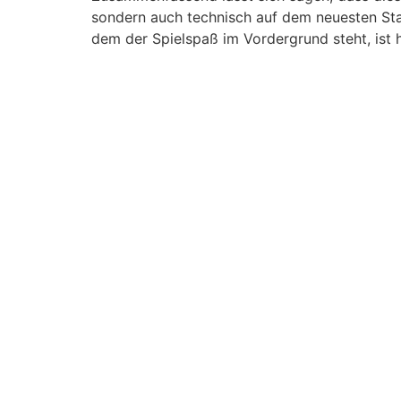
sondern auch technisch auf dem neuesten Stand
dem der Spielspaß im Vordergrund steht, ist 