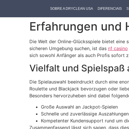
SOBRE A DRYCLEAN USA
DIFERENCIAIS
S
Erfahrungen und H
Die Welt der Online-Glücksspiele bietet eine
sicheren Umgebung suchen, ist das
n1 casino
sich sowohl Anfänger als auch Profis sofort z
Vielfalt und Spielspaß
Die Spielauswahl beeindruckt durch eine enor
Roulette und Blackjack bevorzugen oder lieber
Besonders hervorzuheben sind dabei folgend
Große Auswahl an Jackpot-Spielen
Schnelle und zuverlässige Auszahlungen
Kompetenter Kundensupport rund um di
Zusammenfassend lässt sich sagen, dass die