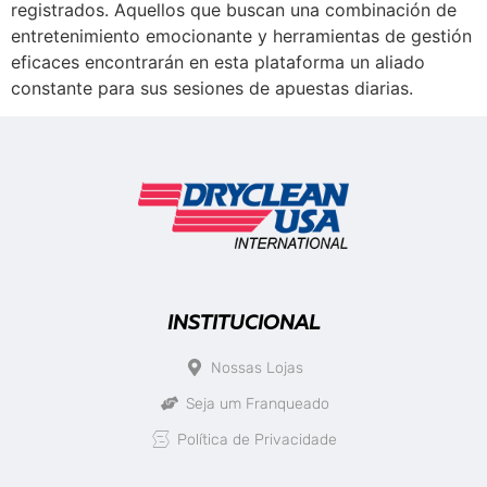
registrados. Aquellos que buscan una combinación de
entretenimiento emocionante y herramientas de gestión
eficaces encontrarán en esta plataforma un aliado
constante para sus sesiones de apuestas diarias.
INSTITUCIONAL
Nossas Lojas
Seja um Franqueado
Política de Privacidade