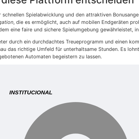
der schnellen Spielabwicklung und den attraktiven Bonusange
gation
, die es ermöglicht, auch auf mobilen Endgeräten pr
m eine faire und sichere Spielumgebung gewährleistet, in d
bieter durch ein durchdachtes Treueprogramm und einen ko
enau das richtige Umfeld für unterhaltsame Stunden. Es lohnt 
ngebotenen Automaten begeistern zu lassen.
INSTITUCIONAL