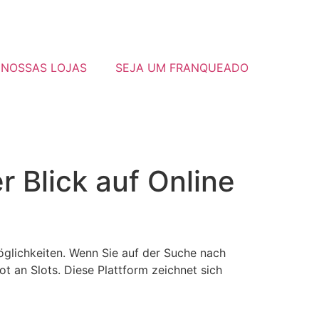
NOSSAS LOJAS
SEJA UM FRANQUEADO
r Blick auf Online
glichkeiten. Wenn Sie auf der Suche nach
ot an Slots. Diese Plattform zeichnet sich