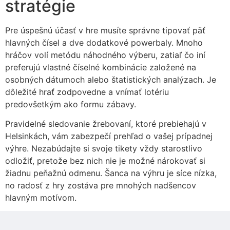
stratégie
Pre úspešnú účasť v hre musíte správne tipovať päť
hlavných čísel a dve dodatkové powerbaly. Mnoho
hráčov volí metódu náhodného výberu, zatiaľ čo iní
preferujú vlastné číselné kombinácie založené na
osobných dátumoch alebo štatistických analýzach. Je
dôležité hrať zodpovedne a vnímať lotériu
predovšetkým ako formu zábavy.
Pravidelné sledovanie žrebovaní, ktoré prebiehajú v
Helsinkách, vám zabezpečí prehľad o vašej prípadnej
výhre. Nezabúdajte si svoje tikety vždy starostlivo
odložiť, pretože bez nich nie je možné nárokovať si
žiadnu peňažnú odmenu. Šanca na výhru je síce nízka,
no radosť z hry zostáva pre mnohých nadšencov
hlavným motívom.