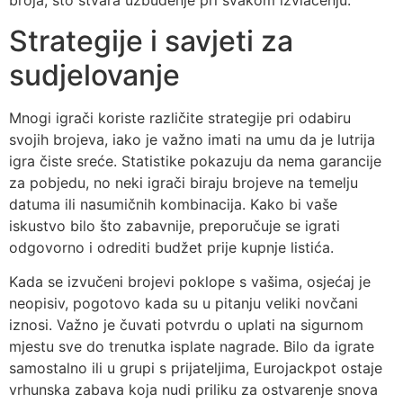
broja, što stvara uzbuđenje pri svakom izvlačenju.
Strategije i savjeti za
sudjelovanje
Mnogi igrači koriste različite strategije pri odabiru
svojih brojeva, iako je važno imati na umu da je lutrija
igra čiste sreće. Statistike pokazuju da nema garancije
za pobjedu, no neki igrači biraju brojeve na temelju
datuma ili nasumičnih kombinacija. Kako bi vaše
iskustvo bilo što zabavnije, preporučuje se igrati
odgovorno i odrediti budžet prije kupnje listića.
Kada se izvučeni brojevi poklope s vašima, osjećaj je
neopisiv, pogotovo kada su u pitanju veliki novčani
iznosi. Važno je čuvati potvrdu o uplati na sigurnom
mjestu sve do trenutka isplate nagrade. Bilo da igrate
samostalno ili u grupi s prijateljima, Eurojackpot ostaje
vrhunska zabava koja nudi priliku za ostvarenje snova