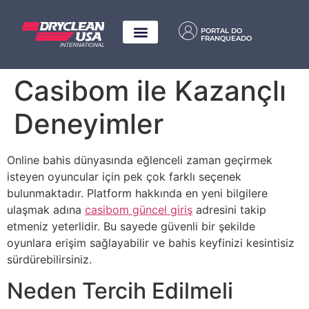
PORTAL DO
FRANQUEADO
Casibom ile Kazançlı
Deneyimler
Online bahis dünyasında eğlenceli zaman geçirmek
isteyen oyuncular için pek çok farklı seçenek
bulunmaktadır. Platform hakkında en yeni bilgilere
ulaşmak adına
casibom güncel giriş
adresini takip
etmeniz yeterlidir. Bu sayede güvenli bir şekilde
oyunlara erişim sağlayabilir ve bahis keyfinizi kesintisiz
sürdürebilirsiniz.
Neden Tercih Edilmeli