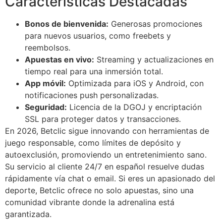
Características Destacadas
Bonos de bienvenida:
Generosas promociones
para nuevos usuarios, como freebets y
reembolsos.
Apuestas en vivo:
Streaming y actualizaciones en
tiempo real para una inmersión total.
App móvil:
Optimizada para iOS y Android, con
notificaciones push personalizadas.
Seguridad:
Licencia de la DGOJ y encriptación
SSL para proteger datos y transacciones.
En 2026, Betclic sigue innovando con herramientas de
juego responsable, como límites de depósito y
autoexclusión, promoviendo un entretenimiento sano.
Su servicio al cliente 24/7 en español resuelve dudas
rápidamente vía chat o email. Si eres un apasionado del
deporte, Betclic ofrece no solo apuestas, sino una
comunidad vibrante donde la adrenalina está
garantizada.