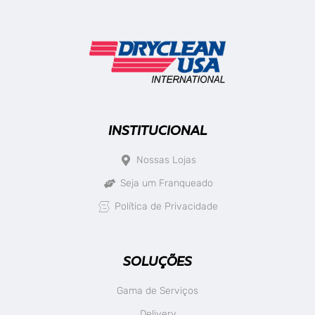
INSTITUCIONAL
Nossas Lojas
Seja um Franqueado
Política de Privacidade
SOLUÇÕES
Gama de Serviços
Delivery