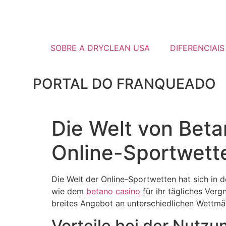
SOBRE A DRYCLEAN USA
DIFERENCIAIS
PORTAL DO FRANQUEADO
Die Welt von Beta
Online-Sportwett
Die Welt der Online-Sportwetten hat sich in d
wie dem
betano casino
für ihr tägliches Ver
breites Angebot an unterschiedlichen Wettmä
Vorteile bei der Nutzu