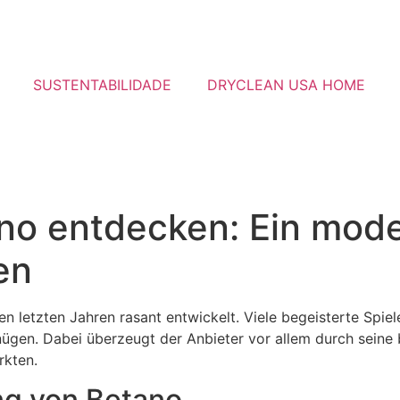
SUSTENTABILIDADE
DRYCLEAN USA HOME
no entdecken: Ein mode
en
en letzten Jahren rasant entwickelt. Viele begeisterte Spiel
gnügen. Dabei überzeugt der Anbieter vor allem durch seine
rkten.
ng von Betano