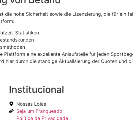
st die hohe Sicherheit sowie die Lizenzierung, die für ein f
ttform:
tzeit-Statistiken
 Bestandskunden
ngsmethoden
Plattform eine exzellente Anlaufstelle für jeden Sportbegei
ird hier durch die ständige Aktualisierung der Quoten und d
Institucional
Nossas Lojas
Seja um Franqueado
Política de Privacidade