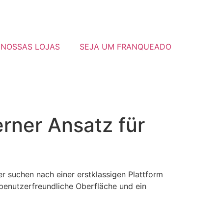
NOSSAS LOJAS
SEJA UM FRANQUEADO
rner Ansatz für
er suchen nach einer erstklassigen Plattform
 benutzerfreundliche Oberfläche und ein