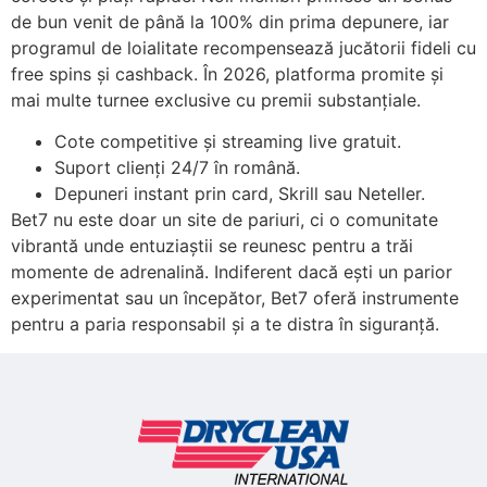
de bun venit de până la 100% din prima depunere, iar
programul de loialitate recompensează jucătorii fideli cu
free spins și cashback. În 2026, platforma promite și
mai multe turnee exclusive cu premii substanțiale.
Cote competitive și streaming live gratuit.
Suport clienți 24/7 în română.
Depuneri instant prin card, Skrill sau Neteller.
Bet7 nu este doar un site de pariuri, ci o comunitate
vibrantă unde entuziaștii se reunesc pentru a trăi
momente de adrenalină. Indiferent dacă ești un parior
experimentat sau un începător, Bet7 oferă instrumente
pentru a paria responsabil și a te distra în siguranță.