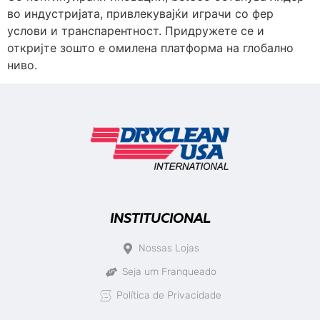
во индустријата, привлекувајќи играчи со фер
услови и транспарентност. Придружете се и
откријте зошто е омилена платформа на глобално
ниво.
INSTITUCIONAL
Nossas Lojas
Seja um Franqueado
Política de Privacidade