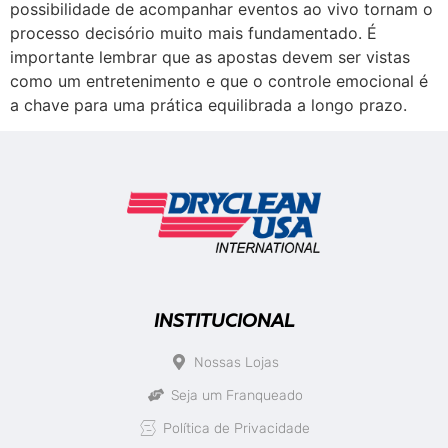
possibilidade de acompanhar eventos ao vivo tornam o
processo decisório muito mais fundamentado. É
importante lembrar que as apostas devem ser vistas
como um entretenimento e que o controle emocional é
a chave para uma prática equilibrada a longo prazo.
INSTITUCIONAL
Nossas Lojas
Seja um Franqueado
Política de Privacidade