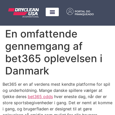
PORTAL DO
FRANQUEADO
En omfattende
gennemgang af
bet365 oplevelsen i
Danmark
Bet365 er en af verdens mest kendte platforme for spil
og underholdning. Mange danske spillere vælger at
tjekke deres
bet365 odds
hver eneste dag, når der er
store sportsbegivenheder i gang. Det er nemt at komme
i gang, og brugerfladen er designet til at gøre