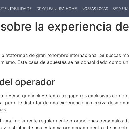
STENTABILIDADE
DRYCLEAN USA HOME
NOSSAS LOJAS
SEJA U
 sobre la experiencia d
 plataformas de gran renombre internacional. Si buscas max
 mismo. Esta casa de apuestas se ha consolidado como un r
 del operador
o diverso que incluye tanto tragaperras exclusivas como m
ual permite disfrutar de una experiencia inmersiva desde c
ias.
a firma implementa regularmente promociones personalizada
o y disfrutar de una estancia prolongada dentro de un ento