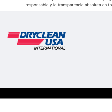
responsable y la transparencia absoluta en to