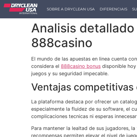
SOBRE A DRYCLEAN USA
DIFERENCIAIS
SU
Analisis detallado
888casino
El mundo de las apuestas en linea cuenta con
considera el
888casino bonus
disponible hoy
juegos y su seguridad impecable.
Ventajas competitivas
La plataforma destaca por ofrecer un catalog
especialmente la fluidez de su software, el c
complicaciones tecnicas ni esperas innecesar
Para mantener la lealtad de sus jugadores, l
recompensas permiten elevar el nivel de jueg