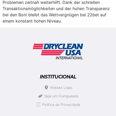
Problemen zeitnah weiterhilft. Dank der schnellen
Transaktionsmöglichkeiten und der hohen Transparenz
bei den Boni bleibt das Wettvergnügen bei 22bet auf
einem konstant hohen Niveau.
INSTITUCIONAL
Nossas Lojas
Seja um Franqueado
Política de Privacidade