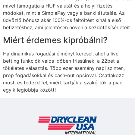
mivel támogatja a HUF valutát és a helyi fizetési
módokat, mint a SimplePay vagy a banki átutalás. Az
üdvözlő bónusz akár 100%-os feltöltést kínál a első
befizetéshez, ami jelentősen növeli a kezdőtőkísérleteit.
Miért érdemes kipróbálni?
Ha dinamikus fogadási élményt keresel, ahol a live
betting funkciók valós időben frissülnek, a 22bet a
tökéletes választás. Több ezer esemény napi szinten,
prop fogadásokkal és cash-out opcióval. Csatlakozz
most, és fedezd fel, miért tartják a szakértők a piac
egyik legjobbja között!