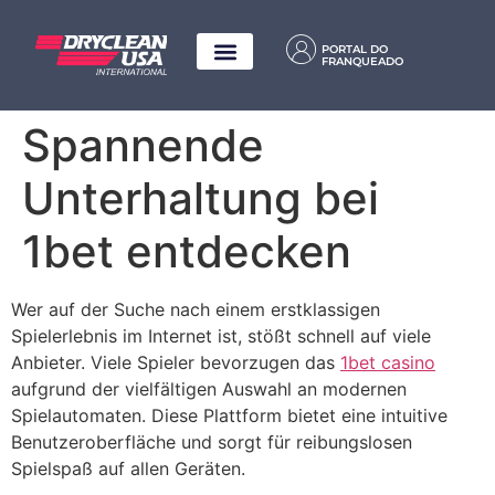
PORTAL DO
FRANQUEADO
Spannende
Unterhaltung bei
1bet entdecken
Wer auf der Suche nach einem erstklassigen
Spielerlebnis im Internet ist, stößt schnell auf viele
Anbieter. Viele Spieler bevorzugen das
1bet casino
aufgrund der vielfältigen Auswahl an modernen
Spielautomaten. Diese Plattform bietet eine intuitive
Benutzeroberfläche und sorgt für reibungslosen
Spielspaß auf allen Geräten.